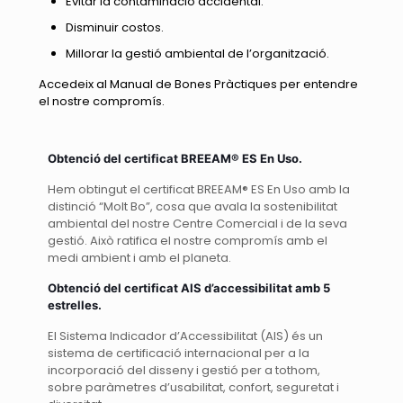
Evitar la contaminació accidental.
Disminuir costos.
Millorar la gestió ambiental de l’organització.
Accedeix al Manual de Bones Pràctiques per entendre
el nostre compromís.
Obtenció
del certificat
BREEAM
® ES En Uso.
Hem obtingut el certificat BREEAM® ES En Uso amb la
distinció “Molt Bo”, cosa que avala la sostenibilitat
ambiental del nostre Centre Comercial i de la seva
gestió. Això ratifica el nostre compromís amb el
medi ambient i amb el planeta.
Obtenció
del certificat AIS d’accessibilitat amb 5
estrelles.
El Sistema Indicador d’Accessibilitat (AIS) és un
sistema de certificació internacional per a la
incorporació del disseny i gestió per a tothom,
sobre paràmetres d’usabilitat, confort, seguretat i