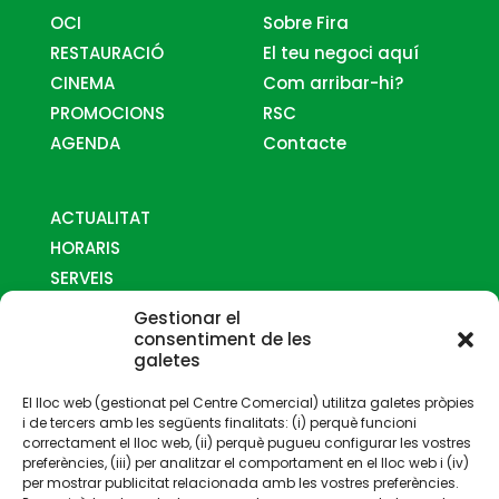
OCI
Sobre Fira
RESTAURACIÓ
El teu negoci aquí
CINEMA
Com arribar-hi?
PROMOCIONS
RSC
AGENDA
Contacte
ACTUALITAT
HORARIS
SERVEIS
MAPES
Gestionar el
COM ARRIBAR-HI
consentiment de les
galetes
CONTACTE
El lloc web (gestionat pel Centre Comercial) utilitza galetes pròpies
i de tercers amb les següents finalitats: (i) perquè funcioni
correctament el lloc web, (ii) perquè pugueu configurar les vostres
preferències, (iii) per analitzar el comportament en el lloc web i (iv)
per mostrar publicitat relacionada amb les vostres preferències.