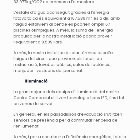
33.977kg/CO2 no emesos a l’atmosfera.
L’estalvi d’aigua aconseguit gràcies a l’energia
fotovoltaica és equivalent a 167.586 m³, és a dir, amb
l’aigua estalviem al centre es podrien omplir 67
piscines olímpiques. A més, la suma de l’energia
produïda per la nostra instal·lació podria proveir
l’equivalent a 8.539 llars.
A més, la nostra instal·lació solar tèrmica escalfa
l’aigua del circuit que proveeix als locals de
restauració, lavabos públics, sales de lactància,
menjador i vestuaris del personal.
Il
luminació
La gran majoria dels equips d’il·luminació del nostre
Centre Comercial utilitzen tecnologia tipus LED, fins i tot
en zones de servei.
En general, en els passadissos d’evacuació s’utilitzen
sensors de presència per a commutar l’encesa de
l’enllumenat.
A més, i per a contribuir a l’eficiència energètica, tota la