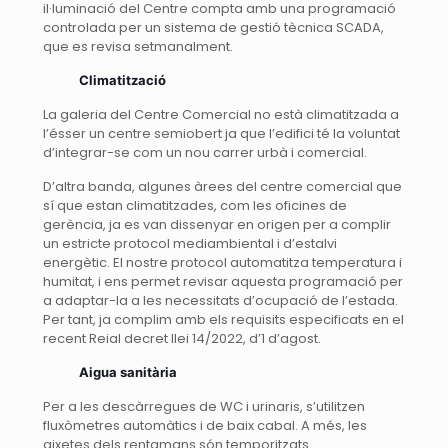
il·luminació del Centre compta amb una programació
controlada per un sistema de gestió tècnica SCADA,
que es revisa setmanalment.
Climatització
La galeria del Centre Comercial no està climatitzada a
l’ésser un centre semiobert ja que l’edifici té la voluntat
d’integrar-se com un nou carrer urbà i comercial.
D’altra banda, algunes àrees del centre comercial que
sí que estan climatitzades, com les oficines de
gerència, ja es van dissenyar en origen per a complir
un estricte protocol mediambiental i d’estalvi
energètic. El nostre protocol automatitza temperatura i
humitat, i ens permet revisar aquesta programació per
a adaptar-la a les necessitats d’ocupació de l’estada.
Per tant, ja complim amb els requisits especificats en el
recent Reial decret llei 14/2022, d’1 d’agost.
Aigua sanit
ària
Per a les descàrregues de WC i urinaris, s’utilitzen
fluxòmetres automàtics i de baix cabal. A més, les
aixetes dels rentamans són temporitzats.