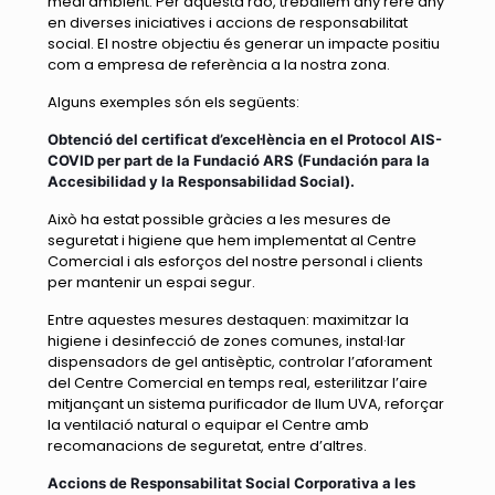
medi ambient. Per aquesta raó, treballem any rere any
en diverses iniciatives i accions de responsabilitat
social. El nostre objectiu és generar un impacte positiu
com a empresa de referència a la nostra zona.
Alguns exemples són els següents:
Obtenció
del certificat d’excel
l
è
ncia en el Protocol
AIS-
COVID
per part de la Fundació ARS (Fundación para la
Accesibilidad y la Responsabilidad Social).
Això ha estat possible gràcies a les mesures de
seguretat i higiene que hem implementat al Centre
Comercial i als esforços del nostre personal i clients
per mantenir un espai segur.
Entre aquestes mesures destaquen: maximitzar la
higiene i desinfecció de zones comunes, instal·lar
dispensadors de gel antisèptic, controlar l’aforament
del Centre Comercial en temps real, esterilitzar l’aire
mitjançant un sistema purificador de llum UVA, reforçar
la ventilació natural o equipar el Centre amb
recomanacions de seguretat, entre d’altres.
Accions de Responsabilitat Social Corporativa a les