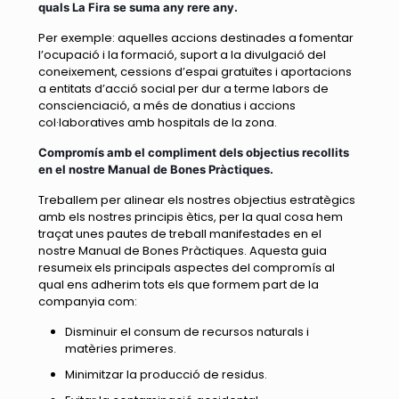
quals La
Fira
se suma any rere any.
Per exemple: aquelles accions destinades a fomentar
l’ocupació i la formació, suport a la divulgació del
coneixement, cessions d’espai gratuïtes i aportacions
a entitats d’acció social per dur a terme labors de
conscienciació, a més de donatius i accions
col·laboratives amb hospitals de la zona.
Comprom
ís amb el compliment dels objectius recollits
en el nostre Manual de Bones Prà
ctiques.
Treballem per alinear els nostres objectius estratègics
amb els nostres principis ètics, per la qual cosa hem
traçat unes pautes de treball manifestades en el
nostre Manual de Bones Pràctiques. Aquesta guia
resumeix els principals aspectes del compromís al
qual ens adherim tots els que formem part de la
companyia com:
Disminuir el consum de recursos naturals i
matèries primeres.
Minimitzar la producció de residus.