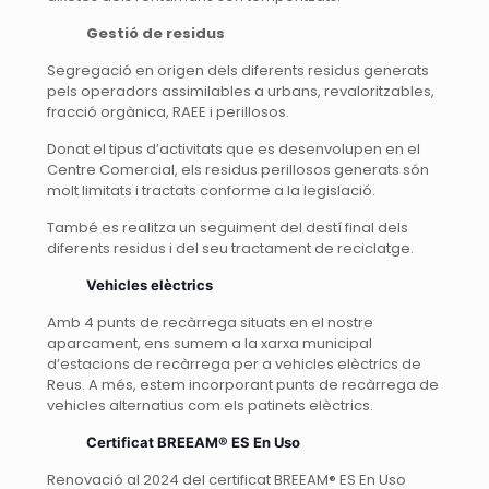
Gesti
ó de residus
Segregació en origen dels diferents residus generats
pels operadors assimilables a urbans, revaloritzables,
fracció orgànica, RAEE i perillosos.
Donat el tipus d’activitats que es desenvolupen en el
Centre Comercial, els residus perillosos generats són
molt limitats i tractats conforme a la legislació.
També es realitza un seguiment del destí final dels
diferents residus i del seu tractament de reciclatge.
Vehicles el
è
ctrics
Amb 4 punts de recàrrega situats en el nostre
aparcament, ens sumem a la xarxa municipal
d’estacions de recàrrega per a vehicles elèctrics de
Reus. A més, estem incorporant punts de recàrrega de
vehicles alternatius com els patinets elèctrics.
Certificat
BREEAM
® ES En Uso
Renovació al 2024 del certificat BREEAM® ES En Uso