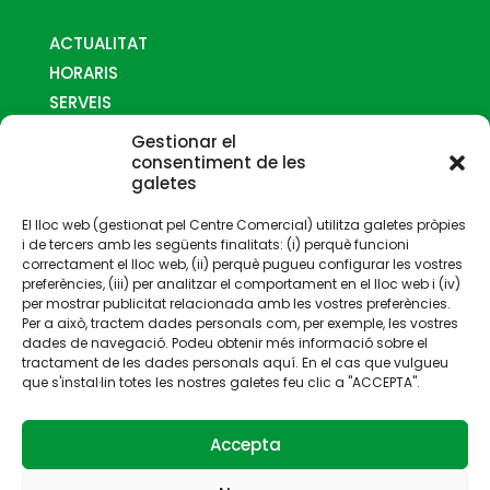
ACTUALITAT
HORARIS
SERVEIS
MAPES
Gestionar el
COM ARRIBAR-HI
consentiment de les
galetes
CONTACTE
El lloc web (gestionat pel Centre Comercial) utilitza galetes pròpies
i de tercers amb les següents finalitats: (i) perquè funcioni
correctament el lloc web, (ii) perquè pugueu configurar les vostres
preferències, (iii) per analitzar el comportament en el lloc web i (iv)
per mostrar publicitat relacionada amb les vostres preferències.
Per a això, tractem dades personals com, per exemple, les vostres
Gestionat per:
dades de navegació. Podeu obtenir més informació sobre el
tractament de les dades personals aquí. En el cas que vulgueu
que s'instal·lin totes les nostres galetes feu clic a "ACCEPTA".
Accepta