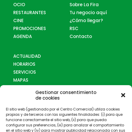
OCIO
Sobre La Fira
RESTAURANTES
Tu negocio aquí
CINE
¿Cómo llegar?
PROMOCIONES
RSC
AGENDA
Contacto
ACTUALIDAD
HORARIOS
SERVICIOS
MAPAS
¿CÓMO LLEGAR?
Gestionar consentimiento
CONTACTO
de cookies
Horarios
El sitio web (gestionado por el Centro Comercial) utiliza cookies
propias y de terceros con las siguientes finalidades: (i) para que
funcione correctamente el sitio web, (ii) para que pueda
configurar sus preferencias, (iii) para analizar el comportamiento
en el sitio web y (iv) para mostrar publicidad relacionada con sus