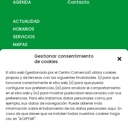
AGENDA
Contacto
ACTUALIDAD
HORARIOS
SERVICIOS
MAPAS
¿CÓMO LLEGAR?
Gestionar consentimiento
CONTACTO
de cookies
Horarios
El sitio web (gestionado por el Centro Comercial) utiliza cookies
propias y de terceros con las siguientes finalidades: (i) para que
funcione correctamente el sitio web, (ii) para que pueda
configurar sus preferencias, (iii) para analizar el comportamiento
en el sitio web y (iv) para mostrar publicidad relacionada con sus
preferencias. Para ello, tratamos datos personales como, por
ejemplo, sus datos de navegación. Puede obtener más
Gestionado por:
información sobre el tratamiento de los datos personales aquí. En
caso de que desee que se instalen todas nuestras cookies haga
clic en "ACEPTAR".