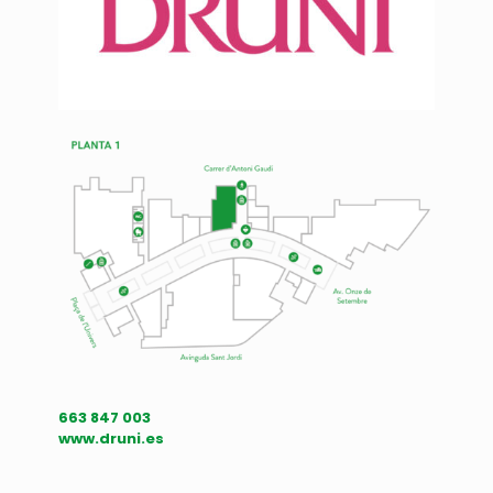
663 847 003
www.druni.es