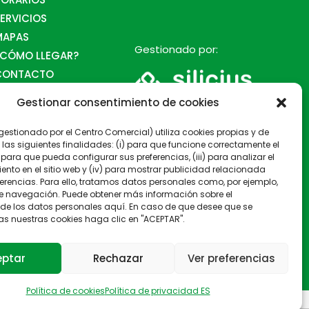
ERVICIOS
MAPAS
Gestionado por:
¿CÓMO LLEGAR?
CONTACTO
orarios
Gestionar consentimiento de cookies
 (gestionado por el Centro Comercial) utiliza cookies propias y de
 las siguientes finalidades: (i) para que funcione correctamente el
i) para que pueda configurar sus preferencias, (iii) para analizar el
to en el sitio web y (iv) para mostrar publicidad relacionada
erencias. Para ello, tratamos datos personales como, por ejemplo,
e navegación. Puede obtener más información sobre el
 de los datos personales aquí. En caso de que desee que se
as nuestras cookies haga clic en "ACEPTAR".
eptar
Rechazar
Ver preferencias
Política de cookies
Política de privacidad ES