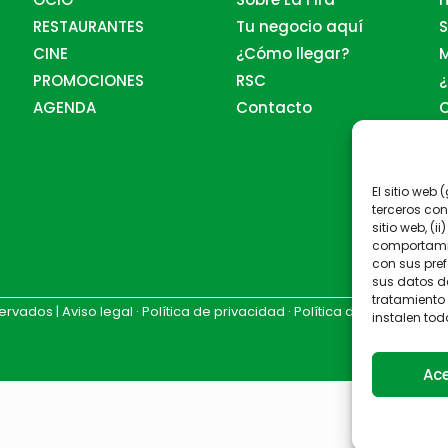
RESTAURANTES
Tu negocio aquí
S
CINE
¿Cómo llegar?
PROMOCIONES
RSC
AGENDA
Contacto
H
El sitio web
terceros con
sitio web, (i
comportamien
con sus pref
sus datos d
tratamiento
servados |
Aviso legal
·
Política de privacidad
·
Política de cookies
instalen tod
Ac