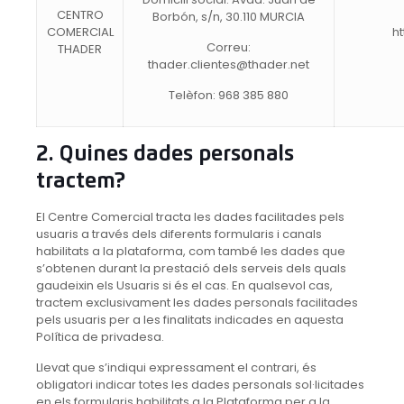
CENTRO
Borbón, s/n, 30.110 MURCIA
COMERCIAL
h
Correu:
THADER
thader.clientes@thader.net
Telèfon: 968 385 880
2. Quines dades personals
tractem?
El Centre Comercial tracta les dades facilitades pels
usuaris a través dels diferents formularis i canals
habilitats a la plataforma, com també les dades que
s’obtenen durant la prestació dels serveis dels quals
gaudeixin els Usuaris si és el cas. En qualsevol cas,
tractem exclusivament les dades personals facilitades
pels usuaris per a les finalitats indicades en aquesta
Política de privadesa.
Llevat que s’indiqui expressament el contrari, és
obligatori indicar totes les dades personals sol·licitades
en els formularis habilitats a la Plataforma per a la