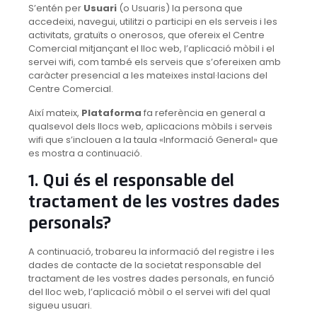
S’entén per
Usuari
(o Usuaris) la persona que
accedeixi, navegui, utilitzi o participi en els serveis i les
activitats, gratuïts o onerosos, que ofereix el Centre
Comercial mitjançant el lloc web, l’aplicació mòbil i el
servei wifi, com també els serveis que s’ofereixen amb
caràcter presencial a les mateixes instal·lacions del
Centre Comercial.
Així mateix,
Plataforma
fa referència en general a
qualsevol dels llocs web, aplicacions mòbils i serveis
wifi que s’inclouen a la taula «Informació General» que
es mostra a continuació.
1. Qui és el responsable del
tractament de les vostres dades
personals?
A continuació, trobareu la informació del registre i les
dades de contacte de la societat responsable del
tractament de les vostres dades personals, en funció
del lloc web, l’aplicació mòbil o el servei wifi del qual
sigueu usuari.