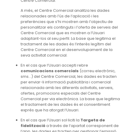
Centre Comercial.
A més, el Centre Comercial analitza les dades
relacionades amb l’ús de l’aplicació i les
preferències que s’hi mostren amb l’objectiu de
personalitzar els continguts i l’oferta de serveis del
Centre Comercial que es mostren a l’Usuari
adaptant-los al seu perfil. La base que legitima el
tractament de les dades és l’interès legítim del
Centre Comercial en el desenvolupament de la
seva activitat comercial.
En el cas que l’Usuari accepti rebre
comunicacions comercials
(correu electrònic,
sms…) del Centre Comercial, les dades es tracten
per enviar-li informació publicitària i comercial
relacionada amb les diferents activitats, serveis,
ofertes, promocions especials del Centre
Comercial per via electrònica. La base que legitima
el tractament de les dades és el consentiment
exprés que ha atorgat l’Usuari.
En el cas que l’Usuari sol·liciti la
Targeta de
fidelització
a través de l’apartat corresponent de
l’app, les dades es tracten per gestionar l’emissió