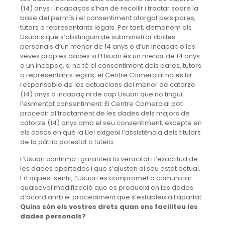
(14) anys i incapaços s’han de recollir i tractar sobre la
base del permís i el consentiment atorgat pels pares,
tutors o representants legals. Per tant, demanem als
Usuaris que s’abstinguin de subministrar dades
personals d’un menor de 14 anys o d’un incapaç o les
seves pròpies dades si l’Usuari és un menor de 14 anys
o un incapaç, si no té el consentiment dels pares, tutors
o representants legals; el Centre Comercial no es fa
responsable de les actuacions del menor de catorze
(14) anys o incapaç ni de cap Usuari que no tingui
l’esmentat consentiment. El Centre Comercial pot
procedir al tractament de les dades dels majors de
catorze (14) anys amb el seu consentiment, excepte en
els casos en què la Llei exigeixi l’assistència dels titulars
de la pàtria potestat o tutela.
L’Usuari confirma i garanteix la veracitat i l’exactitud de
les dades aportades i que s’ajusten al seu estat actual.
En aquest sentit, l’Usuari es compromet a comunicar
qualsevol modificació que es produeixi en les dades
d’acord amb el procediment que s’estableix a l’apartat:
Quins són els vostres drets quan ens faciliteu les
dades personals?