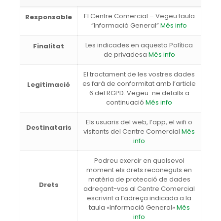
El Centre Comercial – Vegeu taula
Responsable
“Informació General”
Més info
Les indicades en aquesta Política
Finalitat
de privadesa
Més info
El tractament de les vostres dades
es farà de conformitat amb l’article
Legitimació
6 del RGPD. Vegeu-ne detalls a
continuació
Més info
Els usuaris del web, l’app, el wifi o
Destinataris
visitants del Centre Comercial
Més
info
Podreu exercir en qualsevol
moment els drets reconeguts en
matèria de protecció de dades
Drets
adreçant-vos al Centre Comercial
escrivint a l’adreça indicada a la
taula «Informació General»
Més
info