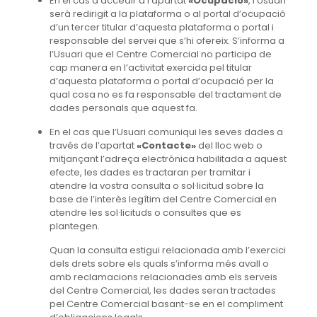
En el cas d’accedir a l’apartat
«Ocupació»
, l’Usuari
serà redirigit a la plataforma o al portal d’ocupació
d’un tercer titular d’aquesta plataforma o portal i
responsable del servei que s’hi ofereix. S’informa a
l’Usuari que el Centre Comercial no participa de
cap manera en l’activitat exercida pel titular
d’aquesta plataforma o portal d’ocupació per la
qual cosa no es fa responsable del tractament de
dades personals que aquest fa.
En el cas que l’Usuari comuniqui les seves dades a
través de l’apartat
«Contacte»
del lloc web o
mitjançant l’adreça electrònica habilitada a aquest
efecte, les dades es tractaran per tramitar i
atendre la vostra consulta o sol·licitud sobre la
base de l’interès legítim del Centre Comercial en
atendre les sol·licituds o consultes que es
plantegen.
Quan la consulta estigui relacionada amb l’exercici
dels drets sobre els quals s’informa més avall o
amb reclamacions relacionades amb els serveis
del Centre Comercial, les dades seran tractades
pel Centre Comercial basant-se en el compliment