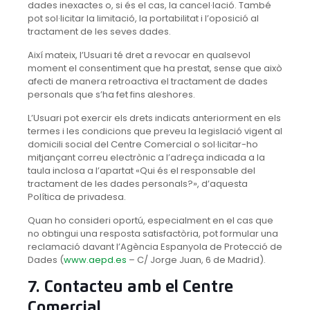
dades inexactes o, si és el cas, la cancel·lació. També
pot sol·licitar la limitació, la portabilitat i l’oposició al
tractament de les seves dades.
Així mateix, l’Usuari té dret a revocar en qualsevol
moment el consentiment que ha prestat, sense que això
afecti de manera retroactiva el tractament de dades
personals que s’ha fet fins aleshores.
L’Usuari pot exercir els drets indicats anteriorment en els
termes i les condicions que preveu la legislació vigent al
domicili social del Centre Comercial o sol·licitar-ho
mitjançant correu electrònic a l’adreça indicada a la
taula inclosa a l’apartat «Qui és el responsable del
tractament de les dades personals?», d’aquesta
Política de privadesa.
Quan ho consideri oportú, especialment en el cas que
no obtingui una resposta satisfactòria, pot formular una
reclamació davant l’Agència Espanyola de Protecció de
Dades (
www.aepd.es
– C/ Jorge Juan, 6 de Madrid).
7. Contacteu amb el Centre
Comercial