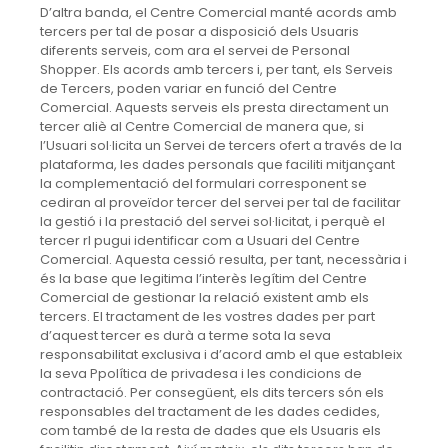
D’altra banda, el Centre Comercial manté acords amb
tercers per tal de posar a disposició dels Usuaris
diferents serveis, com ara el servei de Personal
Shopper. Els acords amb tercers i, per tant, els Serveis
de Tercers, poden variar en funció del Centre
Comercial. Aquests serveis els presta directament un
tercer aliè al Centre Comercial de manera que, si
l’Usuari sol·licita un Servei de tercers ofert a través de la
plataforma, les dades personals que faciliti mitjançant
la complementació del formulari corresponent se
cediran al proveïdor tercer del servei per tal de facilitar
la gestió i la prestació del servei sol·licitat, i perquè el
tercer rl pugui identificar com a Usuari del Centre
Comercial. Aquesta cessió resulta, per tant, necessària i
és la base que legitima l’interès legítim del Centre
Comercial de gestionar la relació existent amb els
tercers. El tractament de les vostres dades per part
d’aquest tercer es durà a terme sota la seva
responsabilitat exclusiva i d’acord amb el que estableix
la seva Ppolítica de privadesa i les condicions de
contractació. Per consegüent, els dits tercers són els
responsables del tractament de les dades cedides,
com també de la resta de dades que els Usuaris els