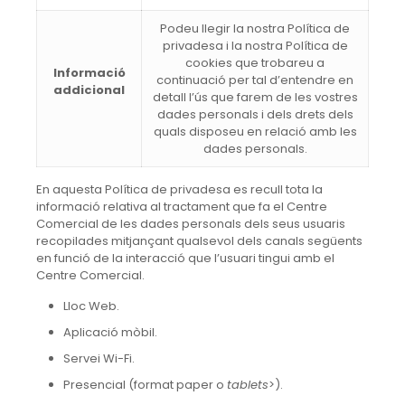
Podeu llegir la nostra Política de
privadesa i la nostra Política de
cookies que trobareu a
Informació
continuació per tal d’entendre en
addicional
detall l’ús que farem de les vostres
dades personals i dels drets dels
quals disposeu en relació amb les
dades personals.
En aquesta Política de privadesa es recull tota la
informació relativa al tractament que fa el Centre
Comercial de les dades personals dels seus usuaris
recopilades mitjançant qualsevol dels canals següents
en funció de la interacció que l’usuari tingui amb el
Centre Comercial.
Lloc Web.
Aplicació mòbil.
Servei Wi-Fi.
Presencial (format paper o
tablets
>).