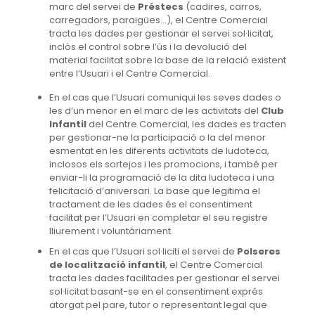
marc del servei de
Préstecs
(cadires, carros,
carregadors, paraigües…), el Centre Comercial
tracta les dades per gestionar el servei sol·licitat,
inclòs el control sobre l’ús i la devolució del
material facilitat sobre la base de la relació existent
entre l’Usuari i el Centre Comercial.
En el cas que l’Usuari comuniqui les seves dades o
les d’un menor en el marc de les activitats del
Club
Infantil
del Centre Comercial, les dades es tracten
per gestionar-ne la participació o la del menor
esmentat en les diferents activitats de ludoteca,
inclosos els sortejos i les promocions, i també per
enviar-li la programació de la dita ludoteca i una
felicitació d’aniversari. La base que legitima el
tractament de les dades és el consentiment
facilitat per l’Usuari en completar el seu registre
lliurement i voluntàriament.
En el cas que l’Usuari sol·liciti el servei de
Polseres
de localització infantil
, el Centre Comercial
tracta les dades facilitades per gestionar el servei
sol·licitat basant-se en el consentiment exprés
atorgat pel pare, tutor o representant legal que