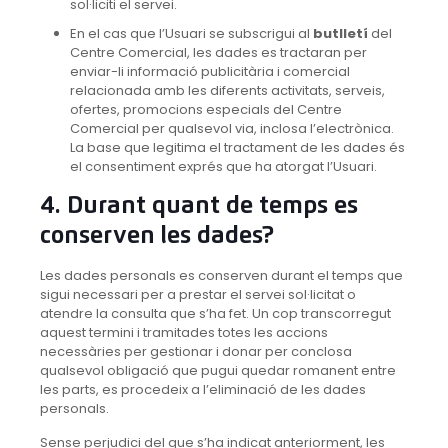
sol·liciti el servei.
En el cas que l’Usuari se subscrigui al
butlletí
del
Centre Comercial, les dades es tractaran per
enviar-li informació publicitària i comercial
relacionada amb les diferents activitats, serveis,
ofertes, promocions especials del Centre
Comercial per qualsevol via, inclosa l’electrònica.
La base que legitima el tractament de les dades és
el consentiment exprés que ha atorgat l’Usuari.
4. Durant quant de temps es
conserven les dades?
Les dades personals es conserven durant el temps que
sigui necessari per a prestar el servei sol·licitat o
atendre la consulta que s’ha fet. Un cop transcorregut
aquest termini i tramitades totes les accions
necessàries per gestionar i donar per conclosa
qualsevol obligació que pugui quedar romanent entre
les parts, es procedeix a l’eliminació de les dades
personals.
Sense perjudici del que s’ha indicat anteriorment, les