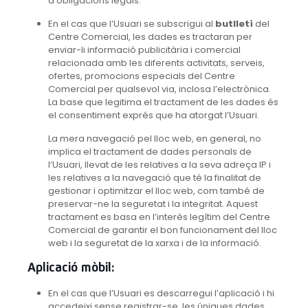
d’obligacions legals.
En el cas que l’Usuari se subscrigui al
butlletí
del
Centre Comercial, les dades es tractaran per
enviar-li informació publicitària i comercial
relacionada amb les diferents activitats, serveis,
ofertes, promocions especials del Centre
Comercial per qualsevol via, inclosa l’electrònica.
La base que legitima el tractament de les dades és
el consentiment exprés que ha atorgat l’Usuari.
La mera navegació pel lloc web, en general, no
implica el tractament de dades personals de
l’Usuari, llevat de les relatives a la seva adreça IP i
les relatives a la navegació que té la finalitat de
gestionar i optimitzar el lloc web, com també de
preservar-ne la seguretat i la integritat. Aquest
tractament es basa en l’interès legítim del Centre
Comercial de garantir el bon funcionament del lloc
web i la seguretat de la xarxa i de la informació.
Aplicació mòbil:
En el cas que l’Usuari es descarregui l’aplicació i hi
accedeixi sense registrar-se, les úniques dades