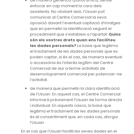
de manera genèrica i panoràmica, sense
enfocar en cap moment la cara dels
assistents. No obstant això, l’Usuari pot
comunicar al Centre Comercial la seva
oposició davant l’eventual captació d’imatges
que en permetin la identificació seguint el
procediment que s’estableix a l’apartat:
Quins
són els vostres drets quan ens faciliteu
les dades personals?
La base que legitima
el tractament de les dades personals que es
poden captar, si és el cas, de manera eventual
o accessòria és l’interès legítim del Centre
Comercial de dur a terme activitats de
desenvolupament comercial per potenciar-ne
l’activitat.
de manera que permetin la clara identificació
de l’Usuari. En aquest cas, el Centre Comercial
informarà prèviament l’Usuari de forma directa
i individual. En aquests casos, la base que
legitima el tractament de les dades personals
és el consentiment que, en cada cas, atorgui
l’Usuari.
En el cas que l’Usuari faciliti les seves dades en el