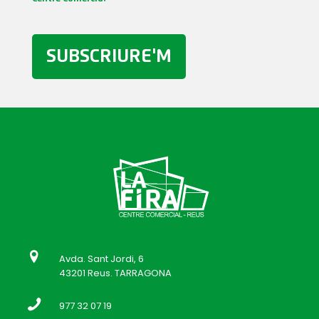
SUBSCRIURE'M
Avda. Sant Jordi, 6
43201 Reus. TARRAGONA
977 32 07 19