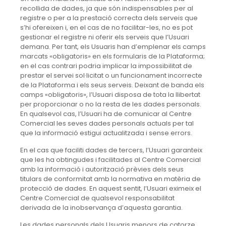
recollida de dades, ja que són indispensables per al
registre o per a la prestació correcta dels serveis que
s’hi ofereixen i, en el cas de no facilitar-les, no es pot
gestionar el registre ni oferir els serveis que l’Usuari
demana. Per tant, els Usuaris han d’emplenar els camps
marcats «obligatoris» en els formularis de la Plataforma;
en el cas contrari podria implicar la impossibilitat de
prestar el servei sol·licitat o un funcionament incorrecte
de la Plataforma i els seus serveis. Deixant de banda els
camps «obligatoris», l’Usuari disposa de tota la llibertat
per proporcionar o no la resta de les dades personals.
En qualsevol cas, l’Usuari ha de comunicar al Centre
Comercial les seves dades personals actuals per tal
que la informació estigui actualitzada i sense errors.
En el cas que faciliti dades de tercers, l’Usuari garanteix
que les ha obtingudes i facilitades al Centre Comercial
amb la informació i autorització prèvies dels seus
titulars de conformitat amb la normativa en matèria de
protecció de dades. En aquest sentit, l’Usuari eximeix el
Centre Comercial de qualsevol responsabilitat
derivada de la inobservança d’aquesta garantia.
Les dades personals dels Usuaris menors de catorze