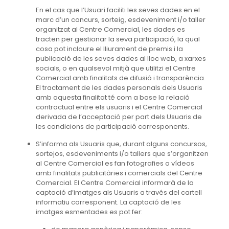
En el cas que l’Usuari faciliti les seves dades en el
marc d’un concurs, sorteig, esdeveniment i/o taller
organitzat al Centre Comercial, les dades es
tracten per gestionar la seva participació, la qual
cosa pot incloure el lliurament de premis i la
publicació de les seves dades al lloc web, a xarxes
socials, o en qualsevol mitjà que utilitzi el Centre
Comercial amb finalitats de difusió i transparència.
El tractament de les dades personals dels Usuaris
amb aquesta finalitat té com a base la relació
contractual entre els usuaris i el Centre Comercial
derivada de l’acceptació per part dels Usuaris de
les condicions de participació corresponents.
S’informa als Usuaris que, durant alguns concursos,
sortejos, esdeveniments i/o tallers que s’organitzen
al Centre Comercial es fan fotografies o vídeos
amb finalitats publicitàries i comercials del Centre
Comercial. El Centre Comercial informarà de la
captació d’imatges als Usuaris a través del cartell
informatiu corresponent. La captació de les
imatges esmentades es pot fer: