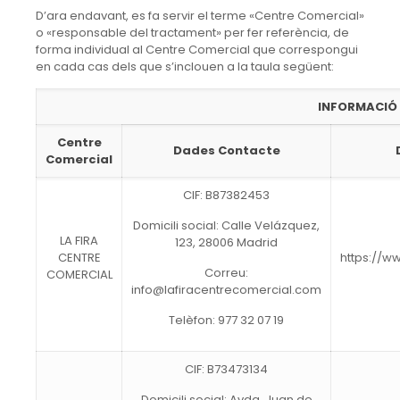
D’ara endavant, es fa servir el terme «Centre Comercial»
o «responsable del tractament» per fer referència, de
forma individual al Centre Comercial que correspongui
en cada cas dels que s’inclouen a la taula següent:
INFORMACIÓ
Centre
Dades Contacte
Comercial
CIF: B87382453
Domicili social: Calle Velázquez,
LA FIRA
123, 28006 Madrid
CENTRE
https://w
Correu:
COMERCIAL
info@lafiracentrecomercial.com
Telèfon: 977 32 07 19
CIF: B73473134
Domicili social: Avda. Juan de