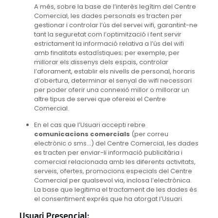
A més, sobre la base de l’interès legítim del Centre
Comercial, les dades personals es tracten per
gestionar i controlar l’ús del servei wifi, garantint-ne
tant la seguretat com l’optimització i fent servir
estrictament la informació relativa a l’ús del wifi
amb finalitats estadístiques; per exemple, per
millorar els dissenys dels espais, controlar
l’aforament, establir els nivells de personal, horaris
d’obertura, determinar el senyal de wifi necessari
per poder oferir una connexió millor o millorar un
altre tipus de servei que ofereixi el Centre
Comercial.
En el cas que l’Usuari accepti rebre
comunicacions comercials
(per correu
electrònic o sms…) del Centre Comercial, les dades
es tracten per enviar-li informació publicitària i
comercial relacionada amb les diferents activitats,
serveis, ofertes, promocions especials del Centre
Comercial per qualsevol via, inclosa l’electrònica.
La base que legitima el tractament de les dades és
el consentiment exprés que ha atorgat l’Usuari.
Usuari Presencial: