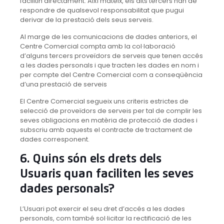
facilitin directament. Així mateix, els dits tercers han de
respondre de qualsevol responsabilitat que pugui
derivar de la prestació dels seus serveis.
Al marge de les comunicacions de dades anteriors, el
Centre Comercial compta amb la col·laboració
d’alguns tercers proveïdors de serveis que tenen accés
a les dades personals i que tracten les dades en nom i
per compte del Centre Comercial com a conseqüència
d’una prestació de serveis
El Centre Comercial segueix uns criteris estrictes de
selecció de proveïdors de serveis per tal de complir les
seves obligacions en matèria de protecció de dades i
subscriu amb aquests el contracte de tractament de
dades corresponent.
6. Quins són els drets dels
Usuaris quan faciliten les seves
dades personals?
L’Usuari pot exercir el seu dret d’accés a les dades
personals, com també sol·licitar la rectificació de les