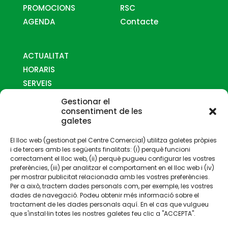
PROMOCIONS
RSC
AGENDA
Contacte
ACTUALITAT
HORARIS
SERVEIS
MAPES
Gestionar el
COM ARRIBAR-HI
consentiment de les
galetes
CONTACTE
El lloc web (gestionat pel Centre Comercial) utilitza galetes pròpies
i de tercers amb les següents finalitats: (i) perquè funcioni
correctament el lloc web, (ii) perquè pugueu configurar les vostres
preferències, (iii) per analitzar el comportament en el lloc web i (iv)
per mostrar publicitat relacionada amb les vostres preferències.
Per a això, tractem dades personals com, per exemple, les vostres
Gestionat per:
dades de navegació. Podeu obtenir més informació sobre el
tractament de les dades personals aquí. En el cas que vulgueu
que s'instal·lin totes les nostres galetes feu clic a "ACCEPTA".