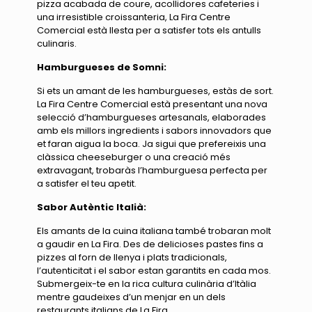
pizza acabada de coure, acollidores cafeteries i
una irresistible croissanteria, La Fira Centre
Comercial està llesta per a satisfer tots els antulls
culinaris.
Hamburgueses de Somni:
Si ets un amant de les hamburgueses, estàs de sort.
La Fira Centre Comercial està presentant una nova
selecció d’hamburgueses artesanals, elaborades
amb els millors ingredients i sabors innovadors que
et faran aigua la boca. Ja sigui que prefereixis una
clàssica cheeseburger o una creació més
extravagant, trobaràs l’hamburguesa perfecta per
a satisfer el teu apetit.
Sabor Autèntic Italià:
Els amants de la cuina italiana també trobaran molt
a gaudir en La Fira. Des de delicioses pastes fins a
pizzes al forn de llenya i plats tradicionals,
l’autenticitat i el sabor estan garantits en cada mos.
Submergeix-te en la rica cultura culinària d’Itàlia
mentre gaudeixes d’un menjar en un dels
restaurants italians de La Fira.