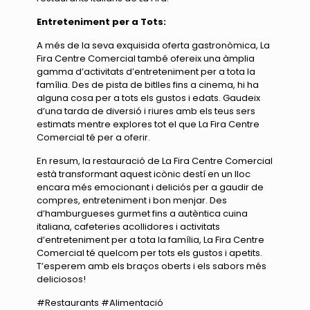
Entreteniment per a Tots:
A més de la seva exquisida oferta gastronòmica, La
Fira Centre Comercial també ofereix una àmplia
gamma d’activitats d’entreteniment per a tota la
família. Des de pista de bitlles fins a cinema, hi ha
alguna cosa per a tots els gustos i edats. Gaudeix
d’una tarda de diversió i riures amb els teus sers
estimats mentre explores tot el que La Fira Centre
Comercial té per a oferir.
En resum, la restauració de La Fira Centre Comercial
està transformant aquest icònic destí en un lloc
encara més emocionant i deliciós per a gaudir de
compres, entreteniment i bon menjar. Des
d’hamburgueses gurmet fins a autèntica cuina
italiana, cafeteries acollidores i activitats
d’entreteniment per a tota la família, La Fira Centre
Comercial té quelcom per tots els gustos i apetits.
T’esperem amb els braços oberts i els sabors més
deliciosos!
#Restaurants #Alimentació