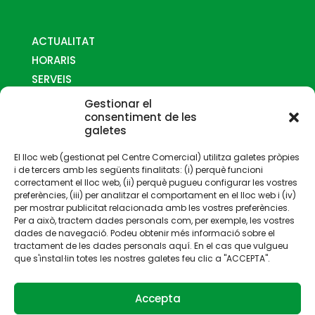
ACTUALITAT
HORARIS
SERVEIS
MAPES
Gestionar el
COM ARRIBAR-HI
consentiment de les
galetes
CONTACTE
El lloc web (gestionat pel Centre Comercial) utilitza galetes pròpies
i de tercers amb les següents finalitats: (i) perquè funcioni
correctament el lloc web, (ii) perquè pugueu configurar les vostres
preferències, (iii) per analitzar el comportament en el lloc web i (iv)
per mostrar publicitat relacionada amb les vostres preferències.
Per a això, tractem dades personals com, per exemple, les vostres
Gestionat per:
dades de navegació. Podeu obtenir més informació sobre el
tractament de les dades personals aquí. En el cas que vulgueu
que s'instal·lin totes les nostres galetes feu clic a "ACCEPTA".
Accepta