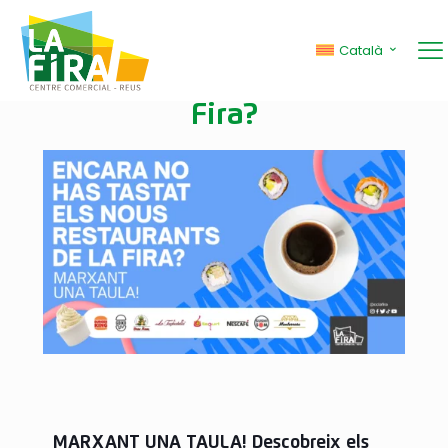
Encara no has provat els
Català
nous restaurants de La
Fira?
MARXANT UNA TAULA! Descobreix els