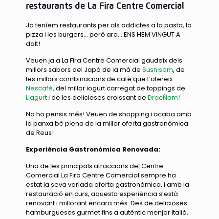
restaurants de La Fira Centre Comercial
Ja teníem restaurants per als addictes a la pasta, la
pizza i les burgers… però ara… ENS HEM VINGUT A
dalt!
Veuen ja a La Fira Centre Comercial gaudeix dels
millors sabors del Japó de la mà de
Sushisom
, de
les millors combinacions de cafè que t’ofereix
Nescafé
, del millor iogurt carregat de toppings de
Llagurt
i de les delicioses croissant de
DracÑam
!
No ho pensis més! Veuen de shopping i acaba amb
la panxa bé plena de la millor oferta gastronòmica
de Reus!
Experiència Gastronòmica Renovada:
Una de les principals atraccions del Centre
Comercial La Fira Centre Comercial sempre ha
estat la seva variada oferta gastronòmica, i amb la
restauració en curs, aquesta experiència s’està
renovant i millorant encara més. Des de delicioses
hamburgueses gurmet fins a autèntic menjar italià,