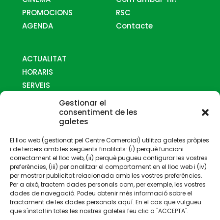
PROMOCIONS
RSC
AGENDA
Contacte
ACTUALITAT
HORARIS
SERVEIS
MAPES
Gestionar el
COM ARRIBAR-HI
consentiment de les
galetes
CONTACTE
El lloc web (gestionat pel Centre Comercial) utilitza galetes pròpies
i de tercers amb les següents finalitats: (i) perquè funcioni
correctament el lloc web, (ii) perquè pugueu configurar les vostres
preferències, (iii) per analitzar el comportament en el lloc web i (iv)
per mostrar publicitat relacionada amb les vostres preferències.
Per a això, tractem dades personals com, per exemple, les vostres
Gestionat per:
dades de navegació. Podeu obtenir més informació sobre el
tractament de les dades personals aquí. En el cas que vulgueu
que s'instal·lin totes les nostres galetes feu clic a "ACCEPTA".