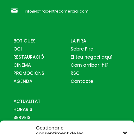
info@lafiracentrecomercial.com
BOTIGUES
LA FIRA
OCI
Sobre Fira
RESTAURACIÓ
El teu negoci aquí
CINEMA
Com arribar-hi?
PROMOCIONS
RSC
AGENDA
Contacte
ACTUALITAT
HORARIS
SERVEIS
MAPES
Gestionar el
COM ARRIBAR-HI
consentiment de les