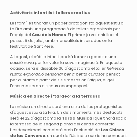
Activitats infantils i tallers creatius
Les famílies tindran un paper protagonista aquest estiu a
La Fira amb una programació de tallers organitzats per
l'equip del
Cau dels Nanos
. El primer ja va tenir lloc el
passat 5 de juliol, amb manualitats inspirades en la
festivitat de Sant Pere.
A l'agost, el públic infantil podrà tornar a gaudir d'una
sessió nova per fer volar la seva imaginació. En aquesta
ocasió, serà el dissabte 30 d'agost amb el taller
Refresca
l’Estiu: exploració sensorial per a petits curiosos
pensat
per a infants a partir dels sis mesos on l'aigua, el gel i
l'escuma seran els seus acompanyants.
Música en directe i ‘tardeo’ a la terrassa
La música en directe serà una altra de les protagonistes
d'aquest estiu a La Fira. Un dels moments més destacats
serà el 22 d'agost amb la
Tarda Musical
que tindrà lloc a
la terrassa de la segona planta del centre comercial.
L'esdeveniment comptarà amb l'actuació de
Los Chicos
de las Converse
, un duet de DJs indie que ja ha conquerit