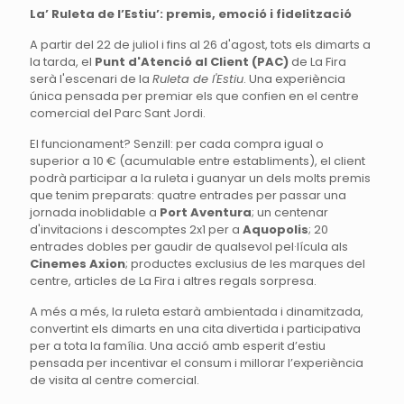
La’ Ruleta de l’Estiu’: premis, emoció i fidelització
A partir del 22 de juliol i fins al 26 d'agost, tots els dimarts a
la tarda, el
Punt d'Atenció al Client (PAC)
de La Fira
serà l'escenari de la
Ruleta de l'Estiu
. Una experiència
única pensada per premiar els que confien en el centre
comercial del Parc Sant Jordi.
El funcionament? Senzill: per cada compra igual o
superior a 10 € (acumulable entre establiments), el client
podrà participar a la ruleta i guanyar un dels molts premis
que tenim preparats: quatre entrades per passar una
jornada inoblidable a
Port Aventura
; un centenar
d'invitacions i descomptes 2x1 per a
Aquopolis
; 20
entrades dobles per gaudir de qualsevol pel·lícula als
Cinemes Axion
; productes exclusius de les marques del
centre, articles de La Fira i altres regals sorpresa.
A més a més, la ruleta estarà ambientada i dinamitzada,
convertint els dimarts en una cita divertida i participativa
per a tota la família. Una acció amb esperit d’estiu
pensada per incentivar el consum i millorar l’experiència
de visita al centre comercial.