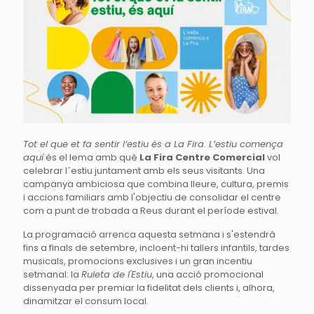
Tot el que et fa sentir l’estiu és a La Fira. L’estiu comença
aquí
és el lema amb què
La Fira Centre Comercial
vol
celebrar l´estiu juntament amb els seus visitants. Una
campanya ambiciosa que combina lleure, cultura, premis
i accions familiars amb l'objectiu de consolidar el centre
com a punt de trobada a Reus durant el període estival.
La programació arrenca aquesta setmana i s'estendrà
fins a finals de setembre, incloent-hi tallers infantils, tardes
musicals, promocions exclusives i un gran incentiu
setmanal: la
Ruleta de l'Estiu
, una acció promocional
dissenyada per premiar la fidelitat dels clients i, alhora,
dinamitzar el consum local.