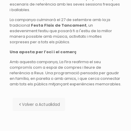
escenaris de referència amb les seves sessions fresques
i ballables.
La campanya culminarà el 27 de setembre amb la ja
tradicional
Festa Flaix de Tancament
, un
esdeveniment festiu que posarà fi a l'estiu de la millor
manera possible amb música, activitats i moltes
sorpreses per a tots els públics.
Una aposta per l’oci i el comerç
Amb aquesta campanya, La Fira reafirma el seu
compromís com a espai de compres i lleure de
referència a Reus. Una programació pensada per gaudir
en família, en parella o amb amics, i que cerca connectar
amb tots els públics mitjançant experiències memorables.
Volver a Actualidad