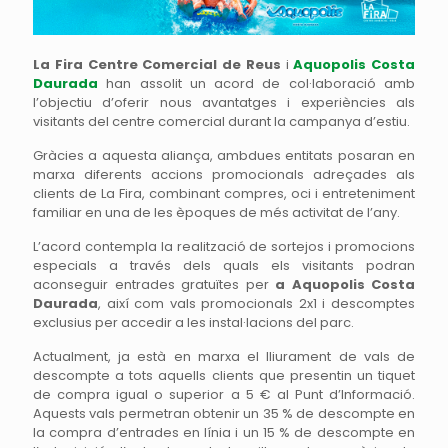
La Fira Centre Comercial de Reus
i
Aquopolis Costa
Daurada
han assolit un acord de col·laboració amb
l’objectiu d’oferir nous avantatges i experiències als
visitants del centre comercial durant la campanya d’estiu.
Gràcies a aquesta aliança, ambdues entitats posaran en
marxa diferents accions promocionals adreçades als
clients de La Fira, combinant compres, oci i entreteniment
familiar en una de les èpoques de més activitat de l’any.
L’acord contempla la realització de sortejos i promocions
especials a través dels quals els visitants podran
aconseguir entrades gratuïtes per
a Aquopolis Costa
Daurada
, així com vals promocionals 2x1 i descomptes
exclusius per accedir a les instal·lacions del parc.
Actualment, ja està en marxa el lliurament de vals de
descompte a tots aquells clients que presentin un tiquet
de compra igual o superior a 5 € al Punt d’Informació.
Aquests vals permetran obtenir un 35 % de descompte en
la compra d’entrades en línia i un 15 % de descompte en