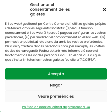
MAPES
Gestionar el
COM ARRIBAR-HI
consentiment de les
galetes
CONTACTE
El lloc web (gestionat pel Centre Comercial) utilitza galetes pròpies
i de tercers amb les següents finalitats: (i) perquè funcioni
correctament el lloc web, (ii) perquè pugueu configurar les vostres
preferències, (iii) per analitzar el comportament en el lloc web i (iv)
per mostrar publicitat relacionada amb les vostres preferències.
Per a això, tractem dades personals com, per exemple, les vostres
Gestionat per:
dades de navegació. Podeu obtenir més informació sobre el
tractament de les dades personals aquí. En el cas que vulgueu
que s'instal·lin totes les nostres galetes feu clic a "ACCEPTA".
Accepta
Negar
© 2023 La Fira Centre Comercial | Tots les drets
reservats |
Avís legal
·
Política de privacitat
·
Política de
Veure preferències
cookies
Política de cookies
Política de privacidad CA