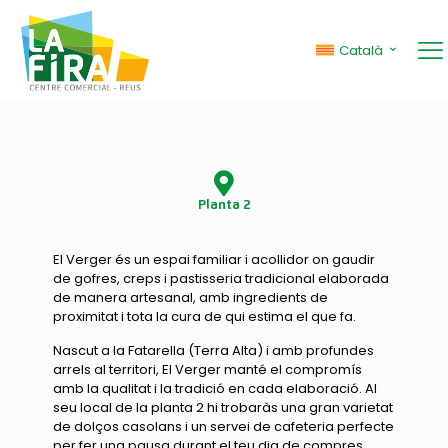
EL VERGER
Català
Planta 2
El Verger és un espai familiar i acollidor on gaudir
de gofres, creps i pastisseria tradicional elaborada
de manera artesanal, amb ingredients de
proximitat i tota la cura de qui estima el que fa.
Nascut a la Fatarella (Terra Alta) i amb profundes
arrels al territori, El Verger manté el compromís
amb la qualitat i la tradició en cada elaboració. Al
seu local de la planta 2 hi trobaràs una gran varietat
de dolços casolans i un servei de cafeteria perfecte
per fer una pausa durant el teu dia de compres.