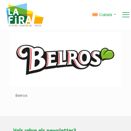
Català
Categories
Mostrar tots
Belros
Vols rebre els newsletter?