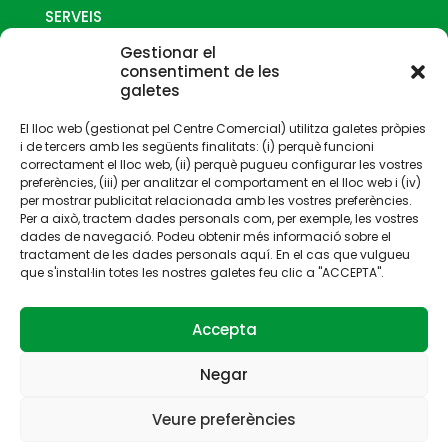
SERVEIS
MAPES
Gestionar el
COM ARRIBAR-HI
consentiment de les
galetes
CONTACTE
El lloc web (gestionat pel Centre Comercial) utilitza galetes pròpies
i de tercers amb les següents finalitats: (i) perquè funcioni
correctament el lloc web, (ii) perquè pugueu configurar les vostres
preferències, (iii) per analitzar el comportament en el lloc web i (iv)
per mostrar publicitat relacionada amb les vostres preferències.
Per a això, tractem dades personals com, per exemple, les vostres
Gestionat per:
dades de navegació. Podeu obtenir més informació sobre el
tractament de les dades personals aquí. En el cas que vulgueu
que s'instal·lin totes les nostres galetes feu clic a "ACCEPTA".
Accepta
Negar
© 2023 La Fira Centre Comercial | Tots les drets
reservats |
Avís legal
·
Política de privacitat
·
Política de
Veure preferències
cookies