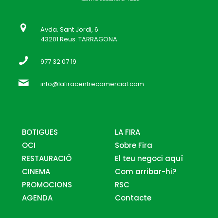
Avda. Sant Jordi, 6
43201 Reus. TARRAGONA
977 32 07 19
info@lafiracentrecomercial.com
BOTIGUES
LA FIRA
OCI
Sobre Fira
RESTAURACIÓ
El teu negoci aquí
CINEMA
Com arribar-hi?
PROMOCIONS
RSC
AGENDA
Contacte