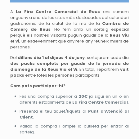
A
La Fira Centre Comercial de Reus
ens sumem
enguany a una de les cites més destacades del calendari
gastronòmic de la ciutat de la mà de la
Cambra de
Comerç de Reus
. Ho fem amb un sorteig especial
perquè els nostres visitants puguin gaudir de la
Reus Viu
el Vi
, un esdeveniment que any rere any reuneix milers de
persones.
Del
dilluns dia 1 al dijous 4 de juny
, sortejarem cada dia
dos packs complets per gaudir de la jornada de
diumenge de la Reus Viu el Vi
. En total, repartirem
vuit
packs
entre totes les persones participants.
Com pots participar-hi?
Fes una compra superior a
20€
ja sigui en un o en
diferents establiments de
La Fira Centre Comercial
.
Presenta el teu tiquet/tiquets al
Punt d’Atenció al
Client
.
Valida la compra i omple la butlleta per entrar al
sorteig.