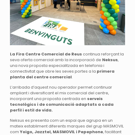
La Fira Centre Comercial de Reus
continua reforçant la
seva oferta comercial amb la incorporació de
Neksus
,
una nova proposta especialitzada en telefonia i
connectivitat que obre les seves portes a la
primera
planta del centre comercial
.
L’arribada d’aquest nou operador permet continuar
ampliant i diversificant el mix comercial del centre,
incorporant una proposta centrada en
serveis
tecnològics i de comunicació adaptats a cada
perfil i estil de vida.
Neksus es presenta com un espai que agrupa en un
mateix establiment diferents marques del grup MASMOVIL
com
Yoigo, Jazztel, MASMOVIL i Pepephone
, facilitant