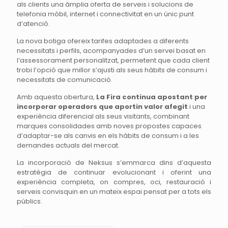
als clients una àmplia oferta de serveis i solucions de
telefonia mòbil, internet i connectivitat en un únic punt
d’atenció.
La nova botiga ofereix tarifes adaptades a diferents
necessitats i perfils, acompanyades d’un servei basat en
l’assessorament personalitzat, permetent que cada client
trobi l’opció que millor s’ajusti als seus hàbits de consum i
necessitats de comunicació.
Amb aquesta obertura,
La Fira continua apostant per
incorporar operadors que aportin valor afegit
i una
experiència diferencial als seus visitants, combinant
marques consolidades amb noves propostes capaces
d’adaptar-se als canvis en els hàbits de consum i a les
demandes actuals del mercat.
La incorporació de Neksus s’emmarca dins d’aquesta
estratègia de continuar evolucionant i oferint una
experiència completa, on compres, oci, restauració i
serveis convisquin en un mateix espai pensat per a tots els
públics.