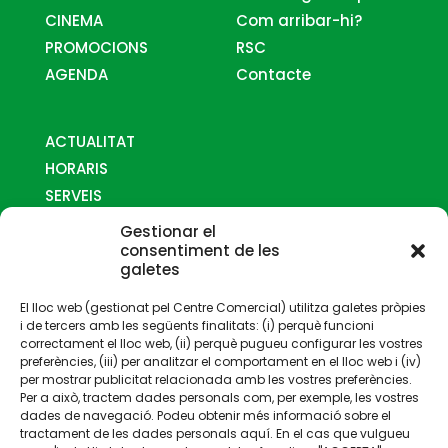
CINEMA
Com arribar-hi?
PROMOCIONS
RSC
AGENDA
Contacte
ACTUALITAT
HORARIS
SERVEIS
MAPES
Gestionar el
COM ARRIBAR-HI
consentiment de les
galetes
CONTACTE
El lloc web (gestionat pel Centre Comercial) utilitza galetes pròpies
i de tercers amb les següents finalitats: (i) perquè funcioni
correctament el lloc web, (ii) perquè pugueu configurar les vostres
preferències, (iii) per analitzar el comportament en el lloc web i (iv)
per mostrar publicitat relacionada amb les vostres preferències.
Per a això, tractem dades personals com, per exemple, les vostres
Gestionat per:
dades de navegació. Podeu obtenir més informació sobre el
tractament de les dades personals aquí. En el cas que vulgueu